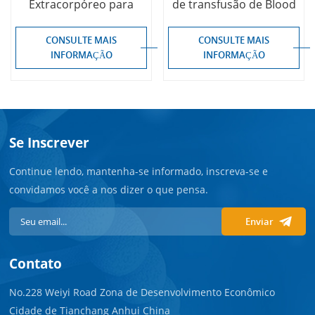
Extracorpóreo para
de transfusão de BIood
Hemodialisadores
CONSULTE MAIS
CONSULTE MAIS
INFORMAÇÃO
INFORMAÇÃO
Se Inscrever
Continue lendo, mantenha-se informado, inscreva-se e
convidamos você a nos dizer o que pensa.
Enviar
Contato
No.228 Weiyi Road Zona de Desenvolvimento Econômico
Cidade de Tianchang Anhui China