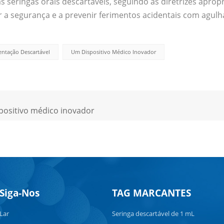
seringas orais descartáveis, seguindo as diretrizes aprop
r a segurança e a prevenir ferimentos acidentais com agulh
ntação Descartável
Um Dispositivo Médico Inovador
positivo médico inovador
Siga-Nos
TAG MARCANTES
Lar
Seringa descartável de 1 mL