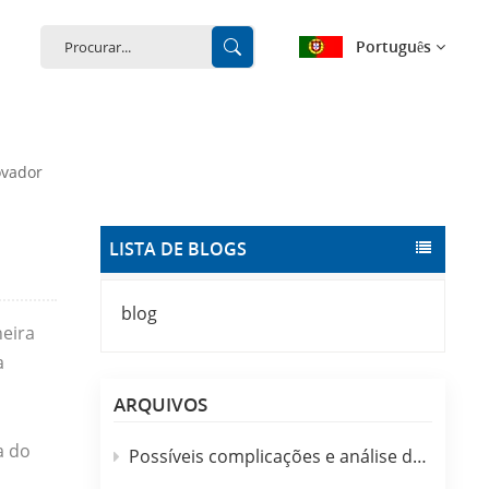
Português
English
ovador
français
Deutsch
LISTA DE BLOGS
español
blog
neira
português
a
中文
ARQUIVOS
a do
Possíveis complicações e análise de enfermagem do uso clínico de cateteres intravenosos descartáveis