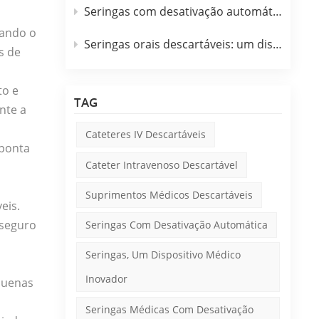
Seringas com desativação automática: um dispositivo médico inovador
zando o
Seringas orais descartáveis: um dispositivo médico inovador
s de
to e
TAG
nte a
Cateteres IV Descartáveis
 ponta
Cateter Intravenoso Descartável
Suprimentos Médicos Descartáveis
eis.
 seguro
Seringas Com Desativação Automática
Seringas, Um Dispositivo Médico
Inovador
quenas
Seringas Médicas Com Desativação