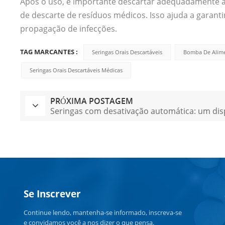
Após o uso, é importante descartar adequadamente as 
de descarte de resíduos médicos. Isso ajuda a garanti
propagação de infecções.
TAG MARCANTES :
Seringas Orais Descartáveis
Bomba De Alime
Seringas Orais Descartáveis Médicas
PRÓXIMA POSTAGEM
Seringas com desativação automática: um dis
Se Inscrever
Continue lendo, mantenha-se informado, inscreva-se
e convidamos você a nos dizer o que pensa.