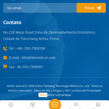
Enviar
Contato
No.228 Weiyi Road Zona de Desenvolvimento Econômico
Cidade de Tianchang Anhui China
Tel : +86 -550-7309106
E-mail : bbd@tkmedical.com
Fax : 86-550-7308901
direito autoral © 2026 Anhui Tiankang Tecnologia Médica Co., Ltd.. Todos os
direitos reservados .
Mapa do site
|
blogue
|
Xml
|
política de Privacidade
REDE SUPORTADA