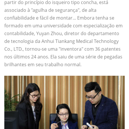
partir do princípio do isqueiro tipo concha, está
associado à "agulha de segurança", de alta
confiabilidade e fácil de montar... Embora tenha se
formado em uma universidade com especialização em
contabilidade, Yuyan Zhou, diretor do departamento
de tecnologia da Anhui Tiankang Medical Technology
Co., LTD., tornou-se uma "inventora" com 36 patentes
nos últimos 24 anos. Ela saiu de uma série de pegadas
brilhantes em seu trabalho normal.