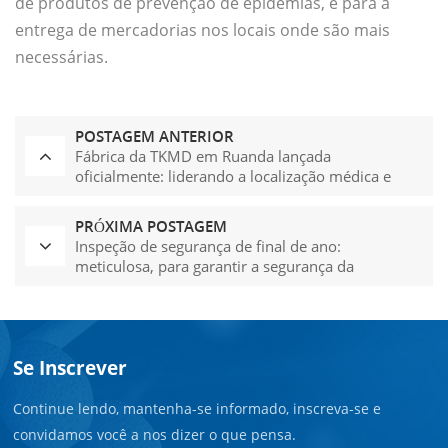
de produtos de prevenção de epidemias, e para a
entrega de mercadorias nos locais onde são mais
necessárias.
POSTAGEM ANTERIOR
Fábrica da TKMD em Ruanda lançada
oficialmente: liderando a localização médica e
construindo conjuntamente um sonho de
desenvolvimento sustentável na África
PRÓXIMA POSTAGEM
Inspeção de segurança de final de ano:
meticulosa, para garantir a segurança da
produção sem preocupações
Se Inscrever
Continue lendo, mantenha-se informado, inscreva-se e
convidamos você a nos dizer o que pensa.