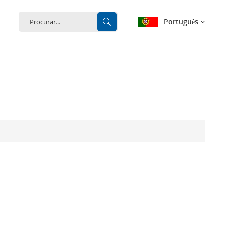
Português
English
français
Deutsch
español
português
中文