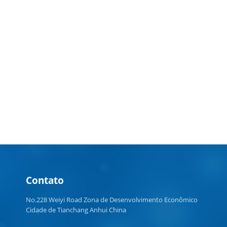
Contato
No.228 Weiyi Road Zona de Desenvolvimento Econômico
Cidade de Tianchang Anhui China