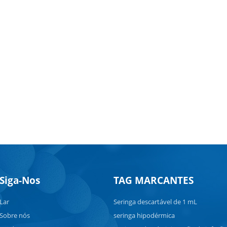
Siga-Nos
TAG MARCANTES
Lar
Seringa descartável de 1 mL
Sobre nós
seringa hipodérmica